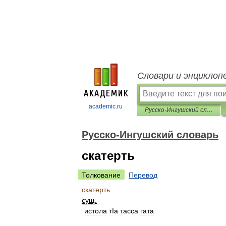
Словари и энциклоп
academic.ru
Русско-Ингушский словарь
Русско-Ингушский словарь
скатерть
Толкование
Перевод
скатерть
сущ
.
истола
тIа
тасса
гата