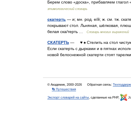
Берем слово «доска», прибавляем глагол
этимологический словарь
скатерть
— и; мн. род. е/й; ж. см. тж. ск
покрывают стол. Льняная, шёлковая, плюше
белая ска/терть …
Словарь многих выражений
СКАТЕРТЬ
— ♥ ♠ Стелить на стол чистую 
Если скатерть с дырками и в пятнах испо
новой белоснежной скатерти стоят тар
© Академик, 2000-2026
Обратная связь:
Техподдерж
👣 Путешествия
Экспорт словарей на сайты
, сделанные на PHP,
Jo