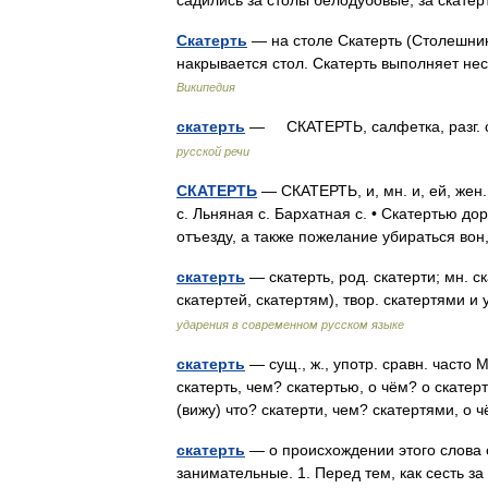
садились за столы белодубовые, за скат
Скатерть
— на столе Скатерть (Столешник
накрывается стол. Скатерть выполняет н
Википедия
скатерть
— СКАТЕРТЬ, салфетка, разг. с
русской речи
СКАТЕРТЬ
— СКАТЕРТЬ, и, мн. и, ей, жен
с. Льняная с. Бархатная с. • Скатертью дор
отъезду, а также пожелание убираться в
скатерть
— скатерть, род. скатерти; мн. с
скатертей, скатертям), твор. скатертями 
ударения в современном русском языке
скатерть
— сущ., ж., употр. сравн. часто 
скатерть, чем? скатертью, о чём? о скатерт
(вижу) что? скатерти, чем? скатертями, 
скатерть
— о происхождении этого слова 
занимательные. 1. Перед тем, как сесть за