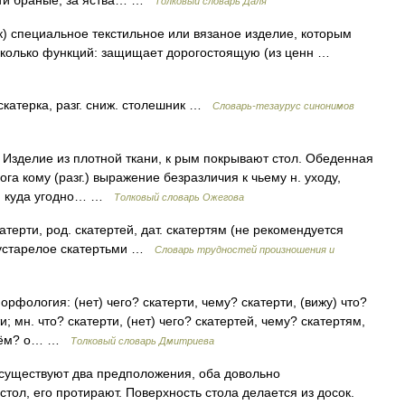
ерти браные, за яства… …
Толковый словарь Даля
) специальное текстильное или вязаное изделие, которым
есколько функций: защищает дорогостоящую (из ценн …
катерка, разг. сниж. столешник …
Словарь-тезаурус синонимов
. Изделие из плотной ткани, к рым покрывают стол. Обеденная
ога кому (разг.) выражение безразличия к чьему н. уходу,
он, куда угодно… …
Толковый словарь Ожегова
катерти, род. скатертей, дат. скатертям (не рекомендуется
и устарелое скатертьми …
Словарь трудностей произношения и
Морфология: (нет) чего? скатерти, чему? скатерти, (вижу) что?
и; мн. что? скатерти, (нет) чего? скатертей, чему? скатертям,
о чём? о… …
Толковый словарь Дмитриева
существуют два предположения, оба довольно
 стол, его протирают. Поверхность стола делается из досок.