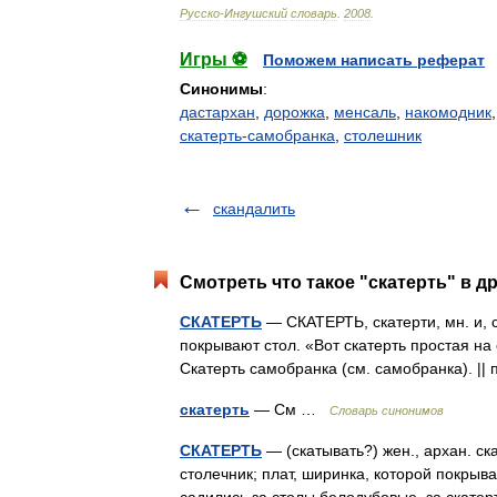
Русско
-
Ингушский
словарь
.
2008
.
Игры ⚽
Поможем написать реферат
Синонимы
:
дастархан
,
дорожка
,
менсаль
,
накомодник
скатерть-самобранка
,
столешник
скандалить
Смотреть что такое "скатерть" в д
СКАТЕРТЬ
— СКАТЕРТЬ, скатерти, мн. и, с
покрывают стол. «Вот скатерть простая на 
Скатерть самобранка (см. самобранка). |
скатерть
— См …
Словарь синонимов
СКАТЕРТЬ
— (скатывать?) жен., архан. скат
столечник; плат, ширинка, которой покрыва