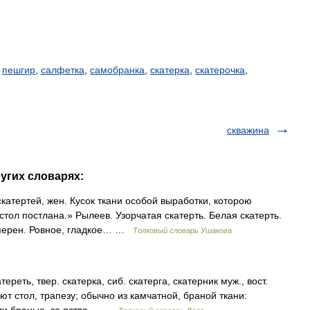
,
пешгир
,
салфетка
,
самобранка
,
скатерка
,
скатерочка
,
скважина
ругих словарях:
катертей, жен. Кусок ткани особой выработки, которою
стол постлана.» Рылеев. Узорчатая скатерть. Белая скатерть.
| перен. Ровное, гладкое… …
Толковый словарь Ушакова
ереть, твер. скатерка, сиб. скатерга, скатерник муж., вост.
ют стол, трапезу; обычно из камчатной, браной ткани: