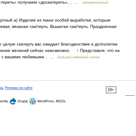
 «тереть» получаем «доскатереть»,… …
Занимательный
атертный а) Изделие из ткани особой выработки, которым
вая, вязаная ска/терть. Вышитая ска/терть. Праздничная
целую скатерть вас ожидает благоденствие и долголетие.
лнение желаний сейчас невозможно. ↑ Представьте, что на
елки с вашими любимыми… …
Большой семейный сонник
ка
,
Реклама на сайте
18+
omla,
Drupal,
WordPress, MODx.